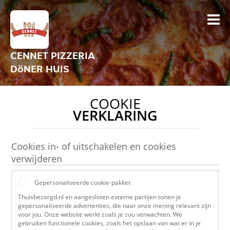
CENNET PIZZERIA
DöNER HUIS
COOKIE
VERKLARING
Cookies in- of uitschakelen en cookies
verwijderen
Gepersonaliseerde cookie-pakket
Thuisbezorgd.nl en aangesloten externe partijen tonen je
gepersonaliseerde advertenties, die naar onze mening relevant zijn
voor jou. Onze website werkt zoals je zou verwachten. We
gebruiken functionele cookies, zoals het opslaan van wat er in je